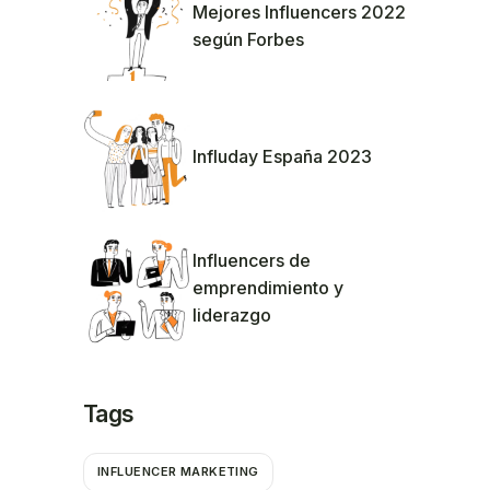
Mejores Influencers 2022
según Forbes
Influday España 2023
Influencers de
emprendimiento y
liderazgo
Tags
INFLUENCER MARKETING