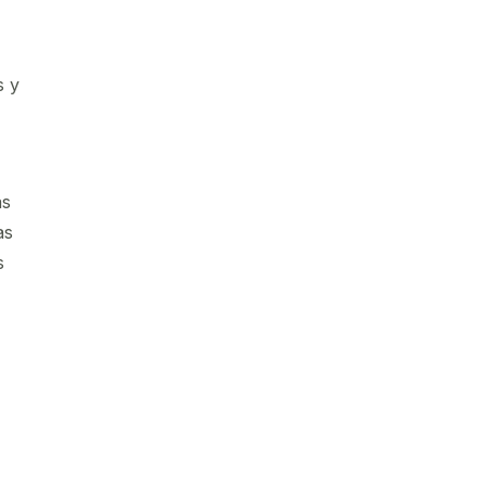
s y
ás
as
s