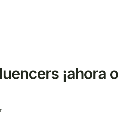
ar
luencers ¡ahora o
T