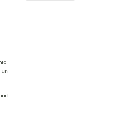
nto
n un
ound