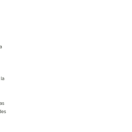
a
la
as
des