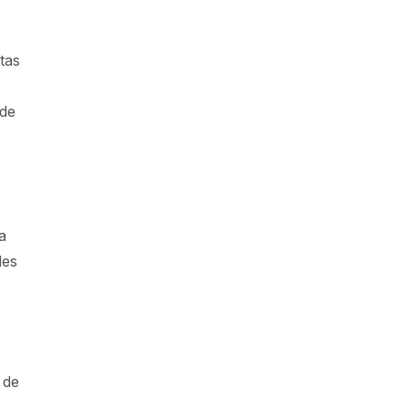
tas
 de
a
des
 de