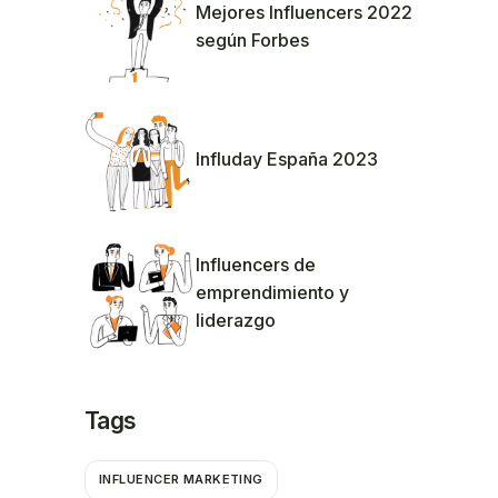
Mejores Influencers 2022
según Forbes
Influday España 2023
Influencers de
emprendimiento y
liderazgo
Tags
INFLUENCER MARKETING