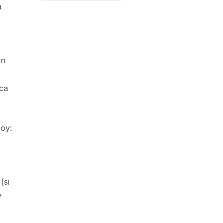
a
an
rca
hoy:
(si
y