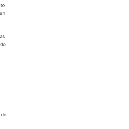
nto
 en
tas
ndo
s
 de