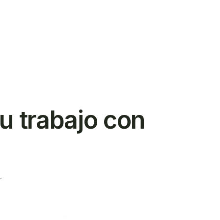
ar
u trabajo con
T