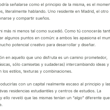
odría señalarse como el principio de la misma, es el mome
s, literalmente hablando. Uno residente en Madrid, el otro
ionarse y compartir sueños.
ia ni más ni menos tal como sucedió. Como tú conocerás tan
trar algunos puntos en común: a ambos les apasiona el mu
ucho potencial creativo para desarrollar y diseñar.
ión en aquello que uno disfruta es un camino prometedor,
sicas, sólo camisetas y sudaderas) intercambiando ideas y
los estilos, texturas y combinaciones.
ducirlas con un capital realmente escaso al principio y la
as residencias estudiantiles y centros de estudios. La
y ello reveló que las mismas tenían un “algo” diferente que
e.