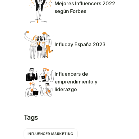
Mejores Influencers 2022
según Forbes
Influday España 2023
Influencers de
emprendimiento y
liderazgo
Tags
INFLUENCER MARKETING