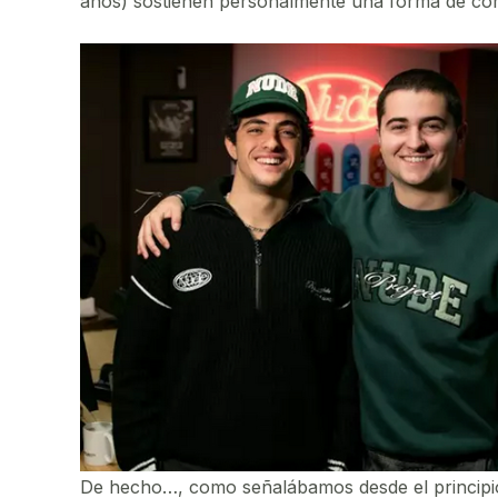
años) sostienen personalmente una forma de com
De hecho…, como señalábamos desde el principio, 