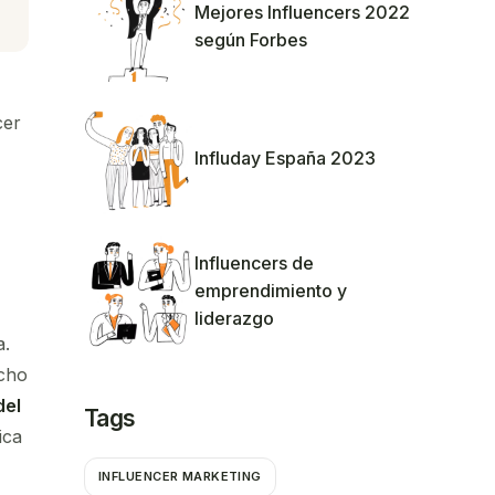
Mejores Influencers 2022
según Forbes
cer
Influday España 2023
Influencers de
emprendimiento y
liderazgo
a.
ucho
del
Tags
ica
INFLUENCER MARKETING