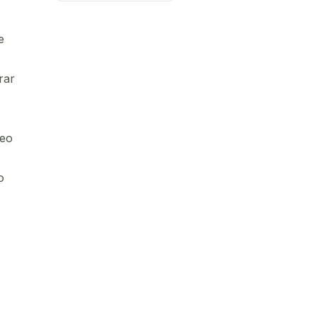
e
rar
leo
o