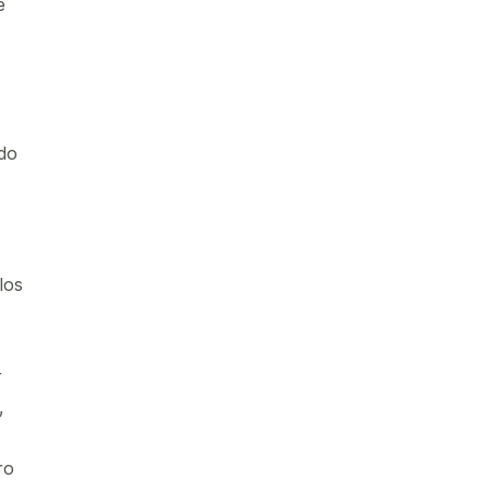
e
do
los
r
,
ro