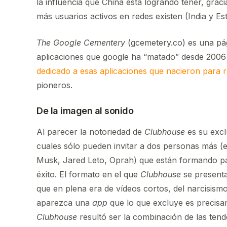
la influencia que China está logrando tener, grac
más usuarios activos en redes existen (India y Es
The Google Cementery
(gcemetery.co) es una pá
aplicaciones que google ha “matado” desde 2006
dedicado a esas aplicaciones que nacieron para r
pioneros.
De la imagen al sonido
Al parecer la notoriedad de
Clubhouse
es su exclu
cuales sólo pueden invitar a dos personas más (en 
Musk, Jared Leto, Oprah) que están formando par
éxito. El formato en el que
Clubhouse
se present
que en plena era de vídeos cortos, del narcisismo
aparezca una
app
que lo que excluye es precis
Clubhouse
resultó ser la combinación de las ten