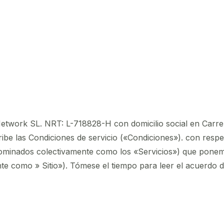
ar
twork SL. NRT: L-718828-H con domicilio social en Carrer 
ibe las Condiciones de servicio («Condiciones»). con respe
ominados colectivamente como los «Servicios») que ponemo
e como » Sitio»). Tómese el tiempo para leer el acuerdo de