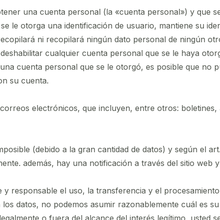
 obtener una cuenta personal (la «cuenta personal») y que 
 si se le otorga una identificación de usuario, mantiene su i
 recopilará ni recopilará ningún dato personal de ningún ot
 deshabilitar cualquier cuenta personal que se le haya ot
a una cuenta personal que se le otorgó, es posible que no 
on su cuenta.
r correos electrónicos, que incluyen, entre otros: boletines
s imposible (debido a la gran cantidad de datos) y según el a
mente. además, hay una notificación a través del sitio web y 
 y responsable el uso, la transferencia y el procesamiento
n los datos, no podemos asumir razonablemente cuál es su 
ilegalmente o fuera del alcance del interés legítimo, usted 