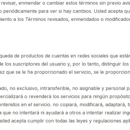
revisar, enmendar o cambiar estos términos sin previo avi
io periódicamente para ver si hay cambios. Usted acepta qu
imiento a los Términos revisados, enmendados o modificado
squeda de productos de cuentas en redes sociales que están
de los suscriptores del usuario y, por lo tanto, distinguir l
que se le ha proporcionado el servicio, se le proporciona
o, no exclusivo, intransferible, no asignable y personal pa
rcializará o revenderá los servicios para ningún propósito.
tenidos en el servicio. no copiará, modificará, adaptará, 
iza que no intentará ni ayudará a otros a intentar realizar i
usted acepta cumplir con todas las leyes y regulaciones apli