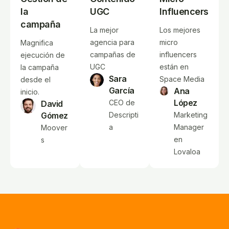
la
UGC
Influencers
campaña
La mejor
Los mejores
agencia para
micro
Magnifica
campañas de
influencers
ejecución de
UGC
están en
la campaña
Sara
Space Media
desde el
García
Ana
inicio.
López
CEO de
David
Gómez
Descripti
Marketing
a
Manager
Moover
en
s
Lovaloa